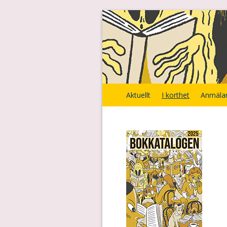
Aktuellt
I korthet
Anmäla