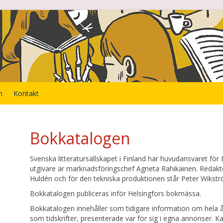
n
Kontakt
Bokkatalogen
Svenska litteratursällskapet i Finland har huvudansvaret för
utgivare är marknadsföringschef Agneta Rahikainen. Redaktö
Huldén och för den tekniska produktionen står Peter Wikstr
Bokkatalogen publiceras inför Helsingfors bokmässa.
Bokkatalogen innehåller som tidigare information om hela år
som tidskrifter, presenterade var för sig i egna annonser. 