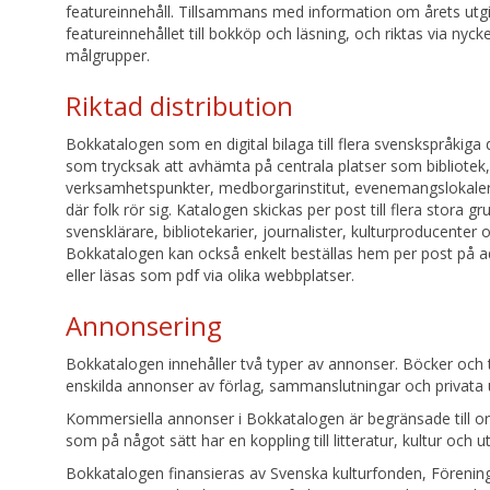
featureinnehåll. Tillsammans med information om årets utgiv
featureinnehållet till bokköp och läsning, och riktas via nyck
målgrupper.
Riktad distribution
Bokkatalogen som en digital bilaga till flera svenskspråkiga
som trycksak att avhämta på centrala platser som bibliotek
verksamhetspunkter, medborgarinstitut, evenemangslokaler
där folk rör sig. Katalogen skickas per post till flera stora 
svensklärare, bibliotekarier, journalister, kulturproducenter 
Bokkatalogen kan också enkelt beställas hem per post på 
eller läsas som pdf via olika webbplatser.
Annonsering
Bokkatalogen innehåller två typer av annonser. Böcker och ti
enskilda annonser av förlag, sammanslutningar och privata u
Kommersiella annonser i Bokkatalogen är begränsade till org
som på något sätt har en koppling till litteratur, kultur och ut
Bokkatalogen finansieras av Svenska kulturfonden, Förenin