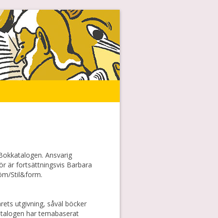
 Bokkatalogen. Ansvarig
r är fortsättningsvis Barbara
öm/Stil&form.
ets utgivning, såväl böcker
Katalogen har temabaserat