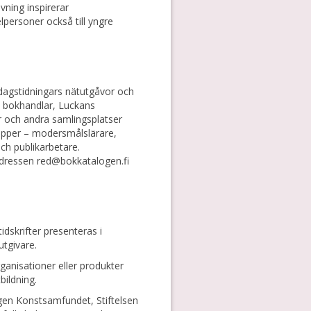
ning inspirerar
elpersoner också till yngre
 dagstidningars nätutgåvor och
, bokhandlar, Luckans
 och andra samlingsplatser
grupper – modersmålslärare,
och publikarbetare.
adressen red@bokkatalogen.fi
dskrifter presenteras i
tgivare.
anisationer eller produkter
bildning.
gen Konstsamfundet, Stiftelsen